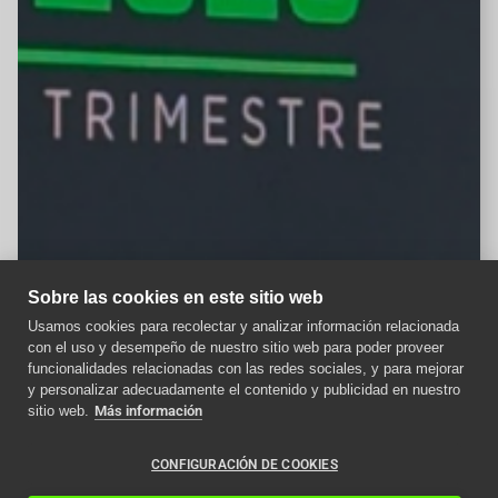
Sobre las cookies en este sitio web
Usamos cookies para recolectar y analizar información relacionada
con el uso y desempeño de nuestro sitio web para poder proveer
Aviso importante
funcionalidades relacionadas con las redes sociales, y para mejorar
y personalizar adecuadamente el contenido y publicidad en nuestro
Como afecta la nueva
sitio web.
Más información
normativa ITC a los
ascensores en 2024
CONFIGURACIÓN DE COOKIES