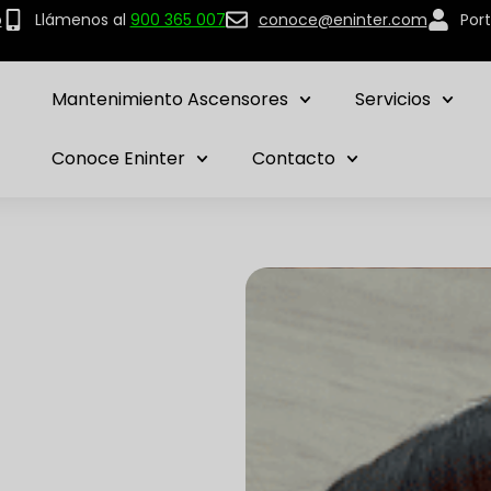
p
Llámenos al
900 365 007
conoce@eninter.com
Port
Mantenimiento Ascensores
Servicios
Conoce Eninter
Contacto