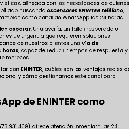
 y eficaz, alineada con las necesidades de quiene
s pillado buscando
ascensores ENINTER teléfono
,
e también como canal de WhatsApp las 24 horas.
den esperar
. Una avería, un fallo inesperado o
iones de urgencia que requieren soluciones
cance de nuestros clientes una
vía de
4
horas
, capaz de reducir tiempos de respuesta y
 te mereces.
ctar con
ENINTER
, cuáles son las ventajas reales d
encional y cómo gestionamos este canal para
tsApp de ENINTER como
73 931 409) ofrece atención inmediata las 24