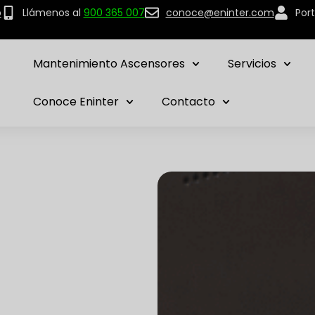
p
Llámenos al
900 365 007
conoce@eninter.com
Port
Mantenimiento Ascensores
Servicios
Conoce Eninter
Contacto