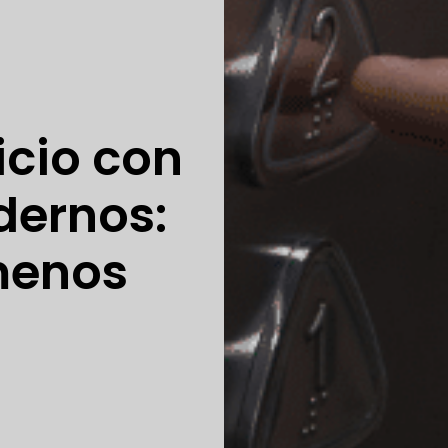
icio con
dernos:
menos