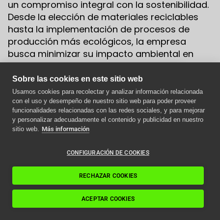
un compromiso integral con la sostenibilidad.
Desde la elección de materiales reciclables
hasta la implementación de procesos de
producción más ecológicos, la empresa
busca minimizar su impacto ambiental en
cada etapa del ciclo de vida del ascensor.
Sobre las cookies en este sitio web
En resumen, la eficiencia energética de los
Usamos cookies para recolectar y analizar información relacionada
ascensores eléctricos de Eninter no solo
con el uso y desempeño de nuestro sitio web para poder proveer
Aviso importante
mejora la comodidad y accesibilidad de tu
funcionalidades relacionadas con las redes sociales, y para mejorar
y personalizar adecuadamente el contenido y publicidad en nuestro
hogar, sino que también ofrece beneficios
Como afecta la nueva
sitio web.
Más información
significativos en términos económicos y
normativa ITC a los
ecológicos. Al optar por una solución de
ascensores en 2024
CONFIGURACIÓN DE COOKIES
Eninter, estás eligiendo una opción sostenible
y a la vanguardia de la tecnología.
Leer artículo
RECHAZAR COOKIES
Consideraciones Esenciales
ACEPTAR COOKIES
para la Instalación de un