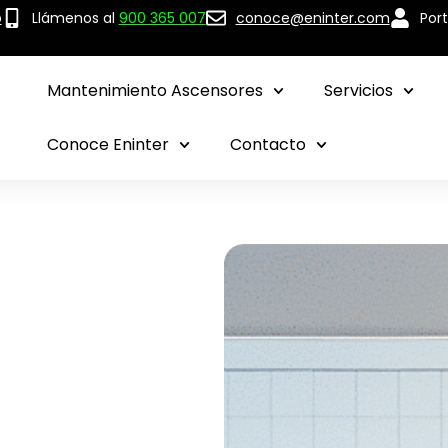
p
Llámenos al
900 365 007
conoce@eninter.com
Port
Mantenimiento Ascensores
Servicios
Conoce Eninter
Contacto