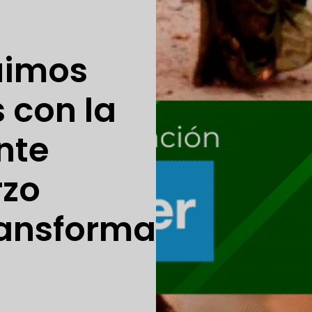
uimos
 con la
nte
rzo
ransforma