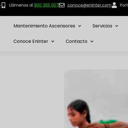
p
Llámenos al
900 365 007
conoce@eninter.com
Port
Mantenimiento Ascensores
Servicios
Conoce Eninter
Contacto