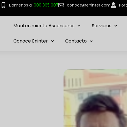
p
Llámenos al
900 365 007
conoce@eninter.com
Port
Mantenimiento Ascensores
Servicios
Conoce Eninter
Contacto