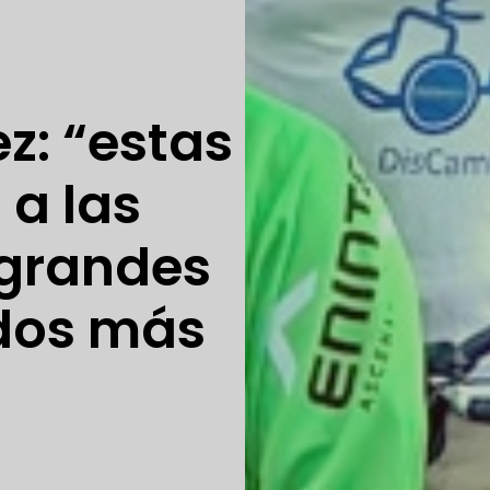
z: “estas
 a las
grandes
dos más