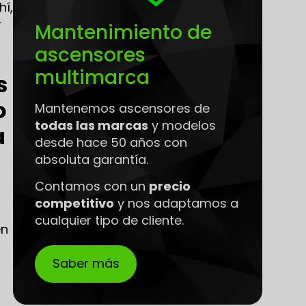
hí,
r
Mantenimiento de
ascensores
multimarca
s
o
Mantenemos ascensores de
todas las marcas
y modelos
a
desde hace 50 años con
absoluta garantía.
Contamos con un
precio
competitivo
y nos adaptamos a
cualquier tipo de cliente.
en
Saber más