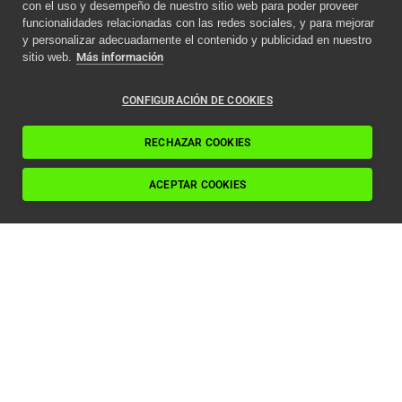
con el uso y desempeño de nuestro sitio web para poder proveer
Aviso importante
funcionalidades relacionadas con las redes sociales, y para mejorar
y personalizar adecuadamente el contenido y publicidad en nuestro
Como afecta la nueva
sitio web.
Más información
normativa ITC a los
ascensores en 2024
CONFIGURACIÓN DE COOKIES
Leer artículo
RECHAZAR COOKIES
ACEPTAR COOKIES