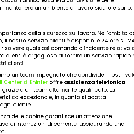
otocolli di sicurezza e la condivisione delle
r mantenere un ambiente di lavoro sicuro e sano.
portanza della sicurezza sul lavoro. Nell’ambito d
 il nostro servizio clienti è disponibile 24 ore su 24
e risolvere qualsiasi domanda o incidente relativo a
a clienti è orgoglioso di fornire un servizio rapido 
i clienti.
viamo un team impegnato che condivide i nostri val
l Center di Eninter
offre
assistenza telefonica
, grazie a un team altamente qualificato. La
eristica eccezionale, in quanto si adatta
ogni cliente.
genza delle cabine garantisce un’attenzione
aso di interruzioni di corrente, assicurando una
to.