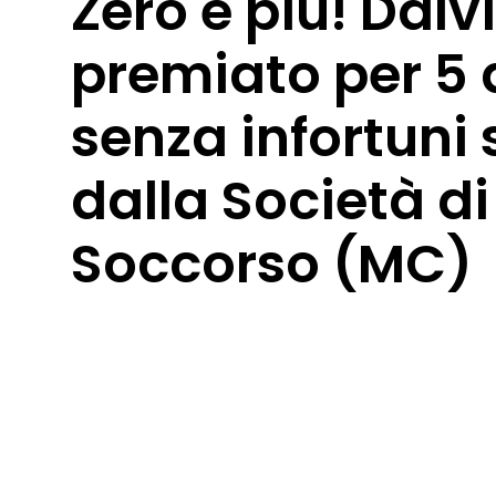
Zero è più! Dalv
premiato per 5 
senza infortuni 
dalla Società d
Soccorso (MC)