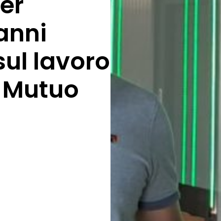
ier
anni
sul lavoro
i Mutuo