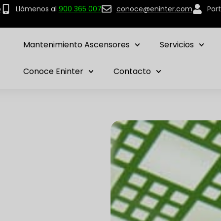
p
Llámenos al
900 365 007
conoce@eninter.com
Port
Mantenimiento Ascensores
Servicios
Conoce Eninter
Contacto