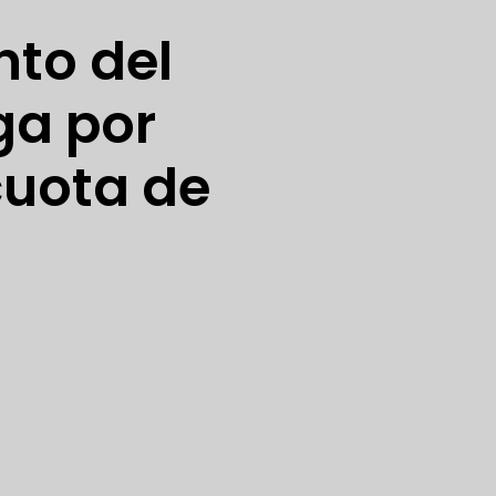
nto del
ga por
cuota de