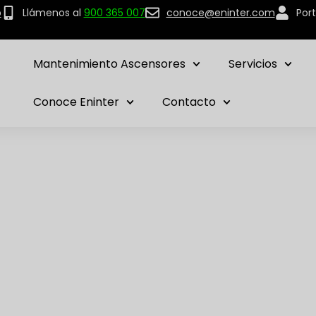
p
Llámenos al
900 365 007
conoce@eninter.com
Port
Mantenimiento Ascensores
Servicios
Conoce Eninter
Contacto