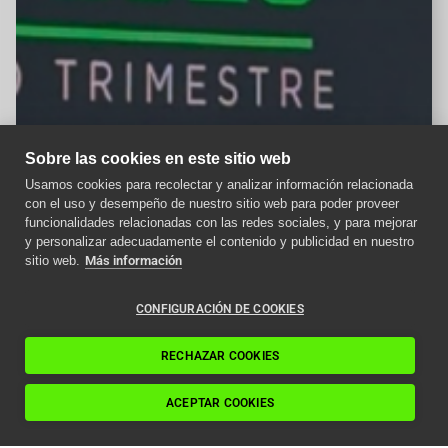
Sobre las cookies en este sitio web
Usamos cookies para recolectar y analizar información relacionada
con el uso y desempeño de nuestro sitio web para poder proveer
Aviso importante
funcionalidades relacionadas con las redes sociales, y para mejorar
y personalizar adecuadamente el contenido y publicidad en nuestro
Como afecta la nueva
sitio web.
Más información
normativa ITC a los
ascensores en 2024
CONFIGURACIÓN DE COOKIES
Leer artículo
RECHAZAR COOKIES
ACEPTAR COOKIES