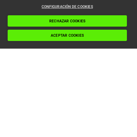
ascensores en 2024
CONFIGURACIÓN DE COOKIES
Leer artículo
RECHAZAR COOKIES
ACEPTAR COOKIES