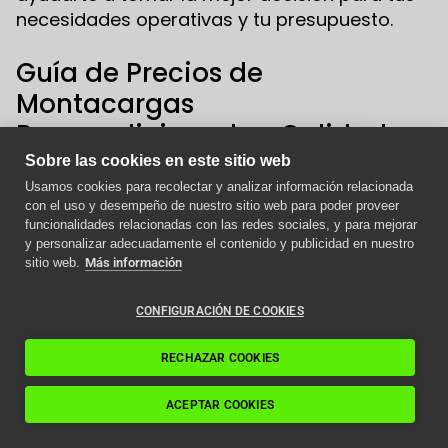
necesidades operativas y tu presupuesto.
Guía de Precios de
Montacargas
Reacondicionados: Calidad a
un Costo Asequible
Sobre las cookies en este sitio web
Usamos cookies para recolectar y analizar información relacionada
Cuando se trata de adquirir un montacargas,
con el uso y desempeño de nuestro sitio web para poder proveer
Aviso importante
funcionalidades relacionadas con las redes sociales, y para mejorar
muchos empresarios se enfrentan al dilema
y personalizar adecuadamente el contenido y publicidad en nuestro
entre comprar uno nuevo, usado o
Como afecta la nueva
sitio web.
Más información
normativa ITC a los
reacondicionado. Hoy queremos enfocarnos
ascensores en 2024
en los montacargas reacondicionados y
CONFIGURACIÓN DE COOKIES
cómo pueden representar una excelente
relación calidad-precio para tu negocio. En
Leer artículo
RECHAZAR COOKIES
Eninter, entendemos la importancia de elegir
ACEPTAR COOKIES
el equipo adecuado y queremos ayudarte a
tomar una decisión informada.