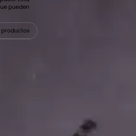
 que pueden
 productos