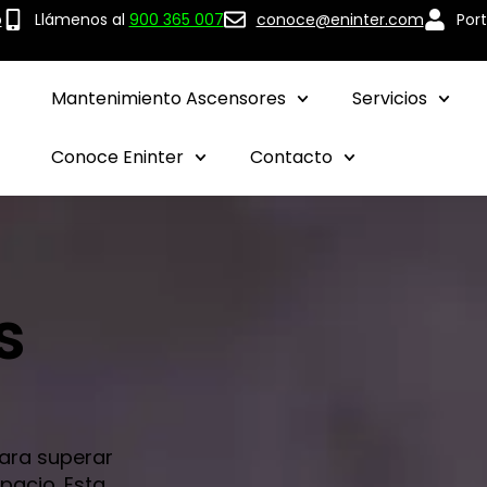
p
Llámenos al
900 365 007
conoce@eninter.com
Port
Mantenimiento Ascensores
Servicios
Conoce Eninter
Contacto
s
para superar
pacio. Esta