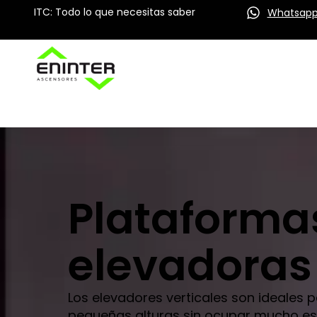
ITC: Todo lo que necesitas saber
Whatsap
Plataforma
elevadoras
Los elevadores verticales son ideales 
pequeñas alturas sin ocupar mucho es