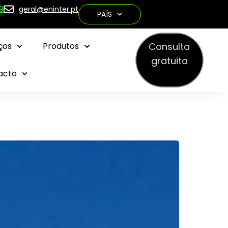
9
geral@eninter.pt
PAÍS
Consulta
ços
Produtos
gratuita
acto