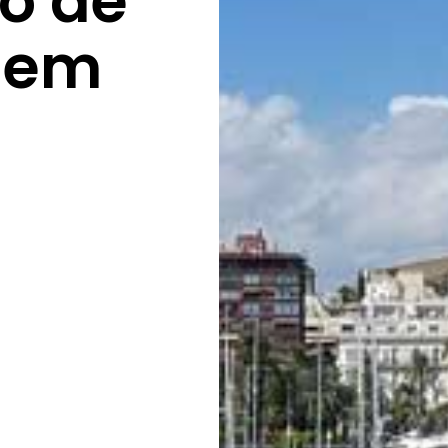
o de
 em