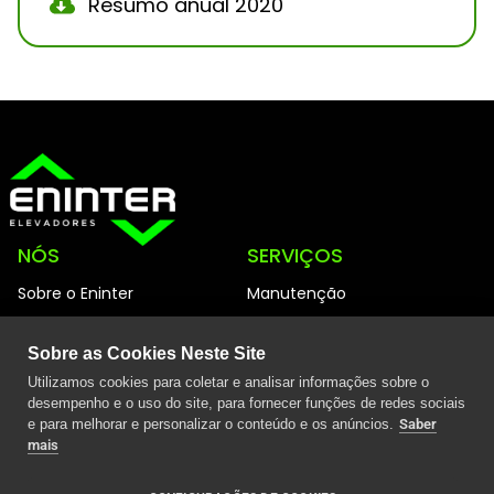
Resumo anual 2020
NÓS
SERVIÇOS
Sobre o Eninter
Manutenção
Talento
Nova instalação
Blogue
Modernização
Sobre as Cookies Neste Site
Canal ético
Controlo de acesso
Utilizamos cookies para coletar e analisar informações sobre o
desempenho e o uso do site, para fornecer funções de redes sociais
Contacto
Reabilitação
e para melhorar e personalizar o conteúdo e os anúncios.
Saber
PRODUTOS
LEGAL
mais
Elevadores
Aviso legal