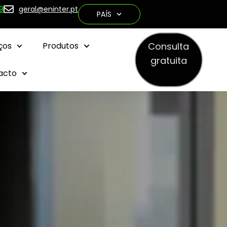
9
geral@eninter.pt
PAÍS
Consulta
ços
Produtos
gratuita
acto