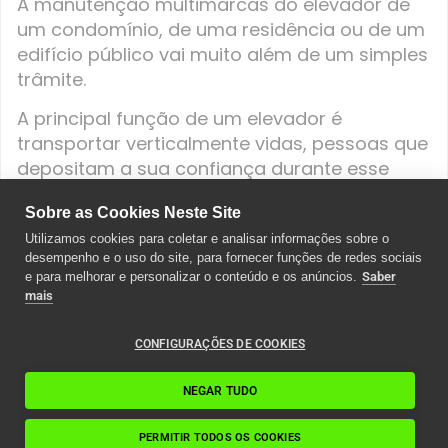
A manutenção multimarcas do elevador de
um condomínio, de uma residência ou de um
edifício público vai muito além de um simples
trâmite.
A principal função de um elevador é
transportar verticalmente vidas, pessoas que
depositam a sua confiança durante esse
trajeto no bom funcionamento do elevador.
Sobre as Cookies Neste Site
Utilizamos cookies para coletar e analisar informações sobre o
desempenho e o uso do site, para fornecer funções de redes sociais
e para melhorar e personalizar o conteúdo e os anúncios.
Saber
Nova instalação
mais
Se procura uma nova instalação de
CONFIGURAÇÕES DE COOKIES
elevadores, somos a sua melhor escolha.
NEGAR TUDO
A nossa equipa de especialistas combina na
perfeição design e desempenho para lhe
PERMITIR TODOS OS COOKIES