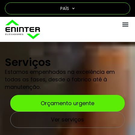
PAÍS
Serviços
Estamos empenhados na excelência em
todas as fases, desde o fabrico até à
manutenção.
Orçamento urgente
Ver serviços