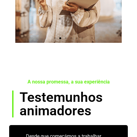
A nossa promessa, a sua experiência
Testemunhos
Proprietários
animadores
Quero uma solução
personalizada
Desde que começámos a trabalhar