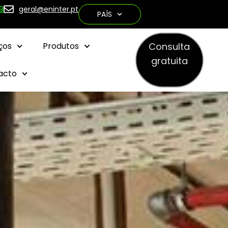
9
geral@eninter.pt
PAÍS
Consulta
ços
Produtos
gratuita
acto