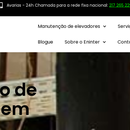
Avarias - 24h Chamada para a rede fixa nacional:
217 265 22
Manutenção de elevadores
Servi
Blogue
Sobre o Eninter
Cont
o de
 em