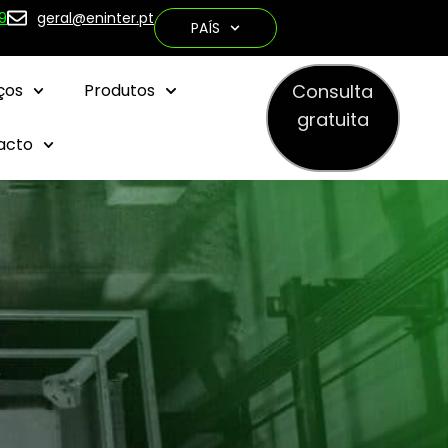
9
geral@eninter.pt
PAÍS
Consulta
ços
Produtos
gratuita
acto