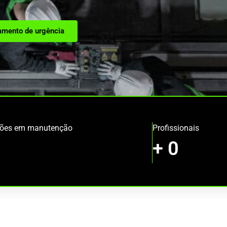
amento de urgência
ções em manutenção
Profissionais
+
0