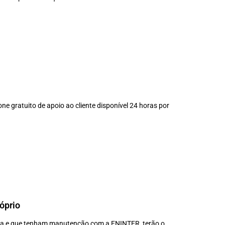
e gratuito de apoio ao cliente disponível 24 horas por
óprio
ica e que tenham manutenção com a ENINTER, terão o