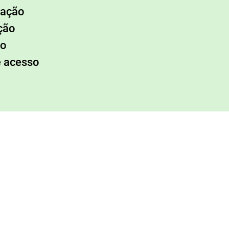
lação
ção
ão
e acesso