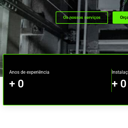
Os nossos serviços
Orç
Anos de experiência
Instala
+
0
+
0