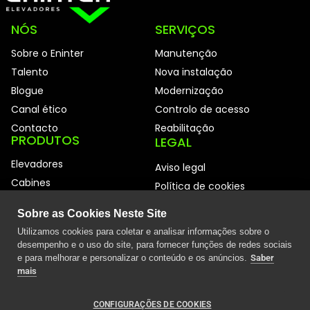
NÓS
SERVIÇOS
Sobre o Eninter
Manutenção
Talento
Nova instalação
Blogue
Modernização
Canal ético
Controlo de acesso
Contacto
Reabilitação
PRODUTOS
LEGAL
Elevadores
Aviso legal
Cabines
Política de cookies
Portas automáticas
Política de privacidade
Sobre as Cookies Neste Site
Acessibilidade
Política de qualidade
Utilizamos cookies para coletar e analisar informações sobre o
Resumos anuais
desempenho e o uso do site, para fornecer funções de redes sociais
e para melhorar e personalizar o conteúdo e os anúncios.
Saber
Política Eninter
mais
Mapa do sítio
Livro de reclamações
CONFIGURAÇÕES DE COOKIES