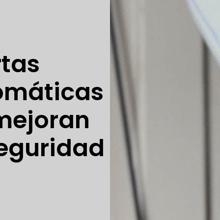
rtas
omáticas
mejoran
seguridad