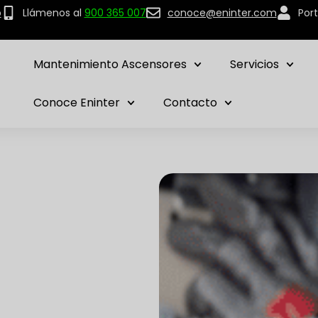
p
Llámenos al
900 365 007
conoce@eninter.com
Port
Mantenimiento Ascensores
Servicios
Conoce Eninter
Contacto