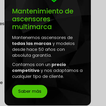
Mantenimiento de
ascensores
les
multimarca
Mantenemos ascensores de
todas las marcas
y modelos
desde hace 50 años con
absoluta garantía.
Contamos con un
precio
competitivo
y nos adaptamos a
cualquier tipo de cliente.
ue
Saber más