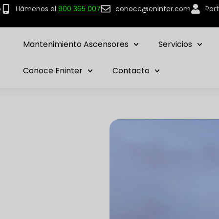
p
Llámenos al
900 365 007
conoce@eninter.com
Port
Mantenimiento Ascensores
Servicios
Conoce Eninter
Contacto