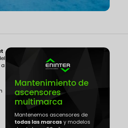
at
el
 a
Mantenimiento de
ascensores
n
multimarca
Mantenemos ascensores de
todas las marcas
y modelos