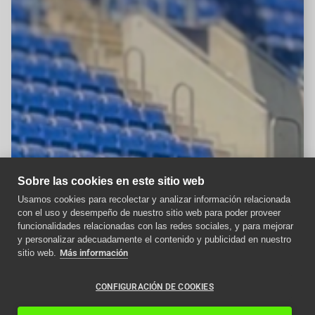
Sobre las cookies en este sitio web
Usamos cookies para recolectar y analizar información relacionada
con el uso y desempeño de nuestro sitio web para poder proveer
Aviso importante
funcionalidades relacionadas con las redes sociales, y para mejorar
y personalizar adecuadamente el contenido y publicidad en nuestro
Como afecta la nueva
sitio web.
Más información
normativa ITC a los
ascensores en 2024
CONFIGURACIÓN DE COOKIES