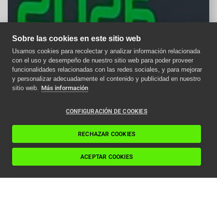
Sobre las cookies en este sitio web
Usamos cookies para recolectar y analizar información relacionada
con el uso y desempeño de nuestro sitio web para poder proveer
Aviso importante
funcionalidades relacionadas con las redes sociales, y para mejorar
y personalizar adecuadamente el contenido y publicidad en nuestro
Como afecta la nueva
sitio web.
Más información
normativa ITC a los
ascensores en 2024
CONFIGURACIÓN DE COOKIES
Leer artículo
RECHAZAR COOKIES
ACEPTAR COOKIES