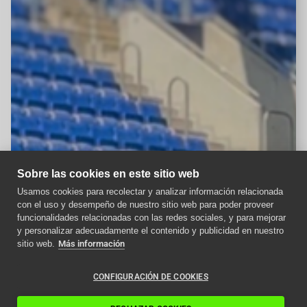
Sobre las cookies en este sitio web
Usamos cookies para recolectar y analizar información relacionada
con el uso y desempeño de nuestro sitio web para poder proveer
Aviso importante
funcionalidades relacionadas con las redes sociales, y para mejorar
y personalizar adecuadamente el contenido y publicidad en nuestro
Como afecta la nueva
sitio web.
Más información
normativa ITC a los
ascensores en 2024
CONFIGURACIÓN DE COOKIES