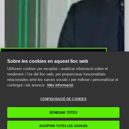
Sobre les cookies en aquest lloc web
Utilitzem cookies per recopilar i analitzar informació sobre el
Avís important
rendiment i l’ús del lloc web, per proporcionar funcionalitats
relacionades amb les xarxes socials i per millorar i personalitzar el
Com afecta la nova
contingut i els anuncis.
Més informació
normativa ITC als
ascensors en 2024
CONFIGURACIÓ DE COOKIES
Llegir article
DENEGAR TOTES
ACCEPTAR TOTES LES COOKIES