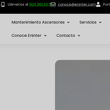
p
Llámenos al
900 365 007
conoce@eninter.com
Port
Mantenimiento Ascensores
Servicios
Conoce Eninter
Contacto