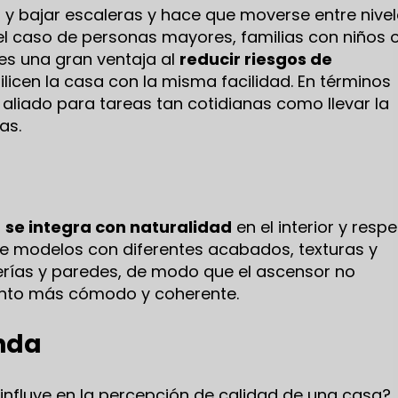
r y bajar escaleras y hace que moverse entre nive
 el caso de personas mayores, familias con niños 
 es una gran ventaja al
reducir riesgos de
licen la casa con la misma facilidad. En términos
n aliado para tareas tan cotidianas como llevar la
as.
o
se integra con naturalidad
en el interior y resp
ntre modelos con diferentes acabados, texturas y
erías y paredes, de modo que el ascensor no
junto más cómodo y coherente.
enda
 influye en la percepción de calidad de una casa?