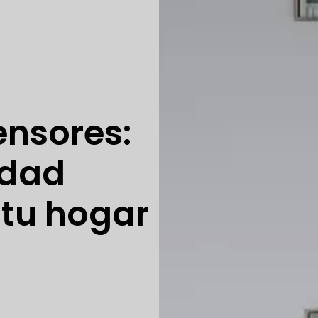
ensores:
idad
 tu hogar