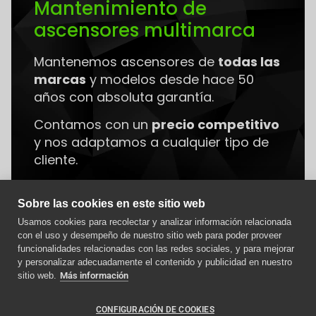
Mantenimiento de
ascensores multimarca
Mantenemos ascensores de
todas las
marcas
y modelos desde hace 50
años con absoluta garantía.
Contamos con un
precio competitivo
y nos adaptamos a cualquier tipo de
cliente.
Saber más
Sobre las cookies en este sitio web
Usamos cookies para recolectar y analizar información relacionada
con el uso y desempeño de nuestro sitio web para poder proveer
Aviso importante
funcionalidades relacionadas con las redes sociales, y para mejorar
y personalizar adecuadamente el contenido y publicidad en nuestro
Como afecta la nueva
sitio web.
Más información
normativa ITC a los
Últimas publicaciones
ascensores en 2024
CONFIGURACIÓN DE COOKIES