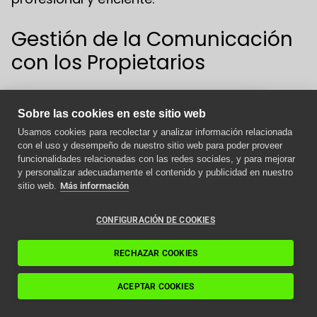
Gestión de la Comunicación
con los Propietarios
La
comunicación eficaz
con los propietarios
Sobre las cookies en este sitio web
es otra responsabilidad crucial del
Usamos cookies para recolectar y analizar información relacionada
administrador de fincas. Mantener
con el uso y desempeño de nuestro sitio web para poder proveer
Aviso importante
informados a los residentes sobre las
funcionalidades relacionadas con las redes sociales, y para mejorar
actividades de mantenimiento programadas,
y personalizar adecuadamente el contenido y publicidad en nuestro
Como afecta la nueva
sitio web.
Más información
las reparaciones urgentes y cualquier otra
normativa ITC a los
intervención es clave para evitar
ascensores en 2024
CONFIGURACIÓN DE COOKIES
malentendidos y asegurar la colaboración de
todos.
Leer artículo
RECHAZAR COOKIES
Por ejemplo, si se va a realizar el
mantenimiento del ascensor, es importante
ACEPTAR COOKIES
avisar con antelación a los propietarios para