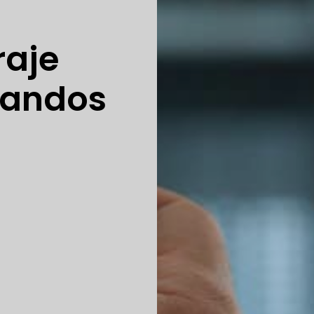
raje
mandos