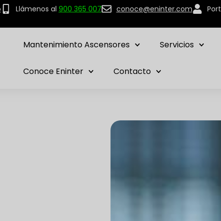
p
Llámenos al
900 365 007
conoce@eninter.com
Port
Mantenimiento Ascensores
Servicios
Conoce Eninter
Contacto