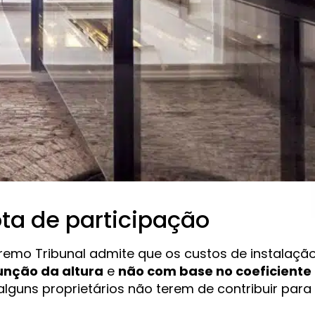
ota de participação
emo Tribunal admite que os custos de instalaçã
unção da altura
e
não com base no coeficiente
alguns proprietários não terem de contribuir para