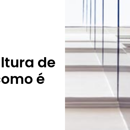
ltura de
como é