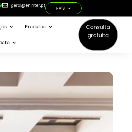
9
geral@eninter.pt
PAÍS
Consulta
ços
Produtos
gratuita
acto