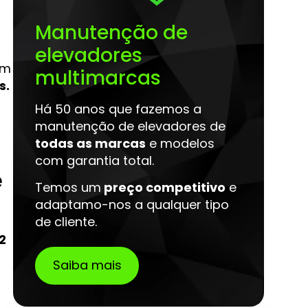
Manutenção de
elevadores
om
multimarcas
s.
Há 50 anos que fazemos a
manutenção de elevadores de
todas as marcas
e modelos
com garantia total.
e
Temos um
preço competitivo
e
adaptamo-nos a qualquer tipo
de cliente.
2
Saiba mais
o