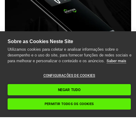
Sobre as Cookies Neste Site
Utilizamos cookies para coletar e analisar informações sobre o
desempenho e o uso do site, para fornecer funções de redes sociais e
para melhorar e personalizar o conteúdo e os anúncios.
Saber mais
CONFIGURAÇÕES DE COOKIES
Características
NEGAR TUDO
PERMITIR TODOS OS COOKIES
Carga nominal
: 180–1.000 kg
Recorrido
: até 60 m
Paragens
: máximo 20