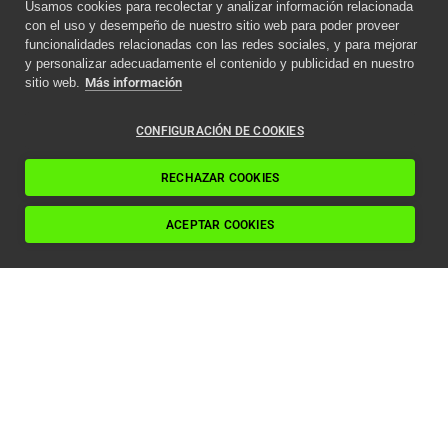
Usamos cookies para recolectar y analizar información relacionada
con el uso y desempeño de nuestro sitio web para poder proveer
Aviso importante
funcionalidades relacionadas con las redes sociales, y para mejorar
y personalizar adecuadamente el contenido y publicidad en nuestro
Como afecta la nueva
sitio web.
Más información
normativa ITC a los
ascensores en 2024
CONFIGURACIÓN DE COOKIES
Leer artículo
RECHAZAR COOKIES
ACEPTAR COOKIES