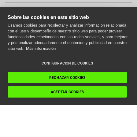
Comparte este
Sobre las cookies en este sitio web
articulo:
Usamos cookies para recolectar y analizar información relacionada
con el uso y desempeño de nuestro sitio web para poder proveer
Aviso importante
funcionalidades relacionadas con las redes sociales, y para mejorar
y personalizar adecuadamente el contenido y publicidad en nuestro
Como afecta la nueva
sitio web.
Más información
normativa ITC a los
ascensores en 2024
CONFIGURACIÓN DE COOKIES
Mantenimiento de
Leer artículo
RECHAZAR COOKIES
ascensores multimarca
ACEPTAR COOKIES
Mantenemos ascensores de
todas las
marcas
y modelos desde hace 50
años con absoluta garantía.
Contamos con un
precio competitivo
y nos adaptamos a cualquier tipo de