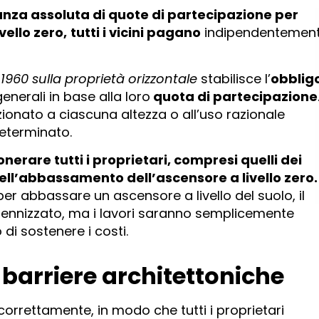
nza assoluta di quote di partecipazione per
vello zero,
tutti i vicini pagano
indipendentemen
 1960 sulla proprietà orizzontale
stabilisce l’
obblig
enerali in base alla loro
quota di partecipazione
onato a ciascuna altezza o all’uso razionale
eterminato.
nerare tutti i proprietari, compresi quelli dei
dell’abbassamento dell’ascensore a livello zero.
li per abbassare un ascensore a livello del suolo, il
ndennizzato, ma i lavori saranno semplicemente
di sostenere i costi.
 barriere architettoniche
correttamente, in modo che tutti i proprietari