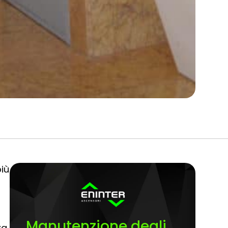
iù
Manutenzione degli
za