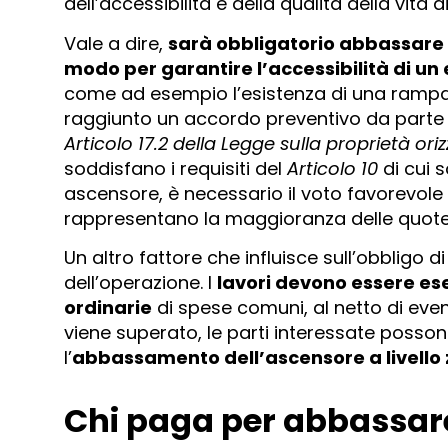
dell’accessibilità e della qualità della vita 
Vale a dire,
sarà obbligatorio abbassare l’
modo per garantire l’accessibilità di un e
come ad esempio l’esistenza di una rampa,
raggiunto un accordo preventivo da parte 
Articolo 17.2 della Legge sulla proprietà ori
soddisfano i requisiti del
Articolo 10
di cui s
ascensore, è necessario il voto favorevole 
rappresentano la maggioranza delle quote 
Un altro fattore che influisce sull’obbligo d
dell’operazione. I
lavori devono essere eseg
ordinarie
di spese comuni, al netto di event
viene superato, le parti interessate posson
l’
abbassamento dell’ascensore a livello 
Chi paga per abbassare 