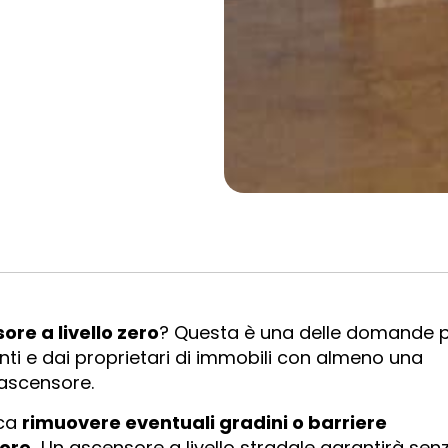
re a livello zero
? Questa è una delle domande p
enti e dai proprietari di immobili con almeno una
’ascensore.
ica
rimuovere eventuali gradini o barriere
ore.
Un ascensore a livello stradale garantirà sen