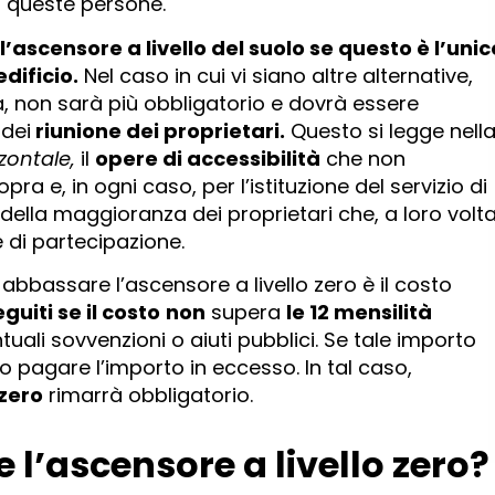
di queste persone.
ascensore a livello del suolo se questo è l’unic
dificio.
Nel caso in cui vi siano altre alternative,
 non sarà più obbligatorio e dovrà essere
dei
riunione dei proprietari.
Questo si legge nell
zzontale,
il
opere di accessibilità
che non
opra e, in ogni caso, per l’istituzione del servizio di
della maggioranza dei proprietari che, a loro volta
di partecipazione.
i abbassare l’ascensore a livello zero è il costo
uiti se il costo
non
supera
le 12 mensilità
uali sovvenzioni o aiuti pubblici. Se tale importo
o pagare l’importo in eccesso. In tal caso,
zero
rimarrà obbligatorio.
l’ascensore a livello zero?