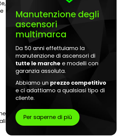
te,
le
Manutenzione degli
ascensori
multimarca
Da 50 anni effettuiamo la
manutenzione di ascensori di
tutte le marche
e modelli con
garanzia assoluta.
Abbiamo un
prezzo competitivo
e ci adattiamo a qualsiasi tipo di
cliente.
one
Per saperne di più
ali