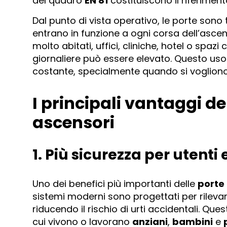
del quadro
EN 81
costituiscono il riferiment
Dal punto di vista operativo, le porte sono
entrano in funzione a ogni corsa dell’ascen
molto abitati, uffici, cliniche, hotel o spaz
giornaliere può essere elevato. Questo uso
costante, specialmente quando si vogliono e
I principali vantaggi d
ascensori
1. Più sicurezza per utenti 
Uno dei benefici più importanti delle
porte
sistemi moderni sono progettati per rileva
riducendo il rischio di urti accidentali. Que
cui vivono o lavorano
anziani
,
bambini
e