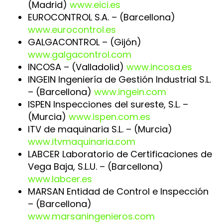
(Madrid)
www.eici.es
EUROCONTROL S.A. – (Barcellona)
www.eurocontrol.es
GALGACONTROL – (Gijón)
www.galgacontrol.com
INCOSA – (Valladolid)
www.incosa.es
INGEIN Ingeniería de Gestión Industrial S.L.
– (Barcellona)
www.ingein.com
ISPEN Inspecciones del sureste, S.L. –
(Murcia)
www.ispen.com.es
ITV de maquinaria S.L. – (Murcia)
www.itvmaquinaria.com
LABCER Laboratorio de Certificaciones de
Vega Baja, S.L.U. – (Barcellona)
www.labcer.es
MARSAN Entidad de Control e Inspección
– (Barcellona)
www.marsaningenieros.com