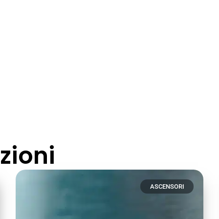
zioni
ASCENSORI