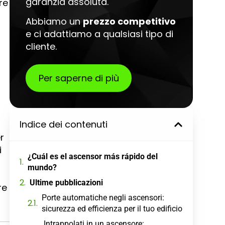
garanzia assoluta.
re
Abbiamo un
prezzo competitivo
e ci adattiamo a qualsiasi tipo di
cliente.
Per saperne di più
Indice dei contenuti
r
i
¿Cuál es el ascensor más rápido del
mundo?
Ultime pubblicazioni
re
Porte automatiche negli ascensori:
sicurezza ed efficienza per il tuo edificio
Intrappolati in un ascensore: