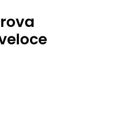
trova
 veloce