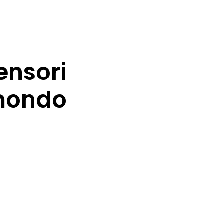
ensori
 mondo