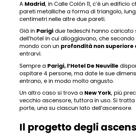
A
Madrid
, in Calle Colón 11, c’è un edifi
pareti metalliche a forma di triangolo, lung
centimetri nelle altre due pareti.
Già in
Parigi
due tedeschi hanno caricato s
dell’hotel in cui alloggiavano, che secondo
mondo con un
profondità non superiore 
entrarvi.
Sempre a
Parigi, l’Hotel De Neuville
dispon
ospitare 4 persone, ma date le sue dimensi
entrano, e in modo molto angusto.
Un altro caso si trova a
New York
, più pre
vecchio ascensore, tuttora in uso. Si trat
porte, una su ciascun lato dell’ascensore.
Il progetto degli ascen