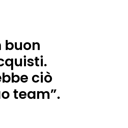
n buon
cquisti.
ebbe ciò
uo team”.