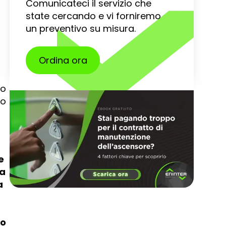
Comunicateci il servizio che
state cercando e vi forniremo
un preventivo su misura.
Ordina ora
no
mo
e
 a
a
to