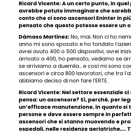
Ricard Vicente: A un certo punto, in quel
avrebbe potuto immaginare che sarebbe
conto che ci sono ascensori Eninter in più
pensato che questo potesse essere un o
Dámaso Martinez:
No, mai. Non ci ho nem
anno mi sono sposato e ho fondato l’azie
avrei avuto 400 o 500 dispositivi, avrei i
arrivato a 400, ho pensato, vediamo se arr
se arriviamo a duemila… e così mi sono c
ascensori e circa 800 lavoratori, che tra l’
abbiamo deciso di non fare l’ERTE.
Ricard Vicente: Nel settore essenziale ci
pensa: un ascensore? Sì, perché, per leg
un’efficace manutenzione, in quanto si 
persone e deve essere sempre in perfett
ascensori che si stanno muovendo e proba
ospedali, nelle residenze geriatriche,… 