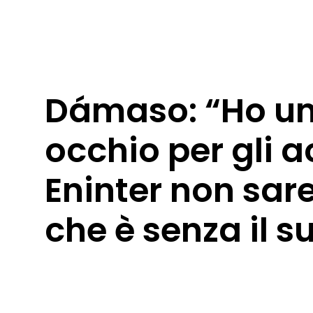
Dámaso: “Ho u
occhio per gli a
Eninter non sar
che è senza il s