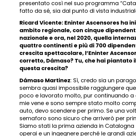
presentato così nel suo programma “Catal
fatto da sé, sia dal punto di vista industria
Ricard Vicente: Eninter Ascensores ha ini
ambito regionale, con cinque dipendenti
nazionale e ora, nel 2020, quella interna
quattro continenti e più di 700 dipenden
crescita spettacolare, l’Eninter Ascens
corretto, Dámaso? Tu, che hai piantato i
questa crescita?
Dámaso Martinez
: Sì, credo sia un parag
sembra quasi impossibile raggiungere quel
poco e lavorato molto, pur continuando a god
mie vene e sono sempre stato molto competi
auto, devo scendere per primo. Se una vol
semaforo sono sicuro che arriverò per prim
Siamo stati la prima azienda in Catalogna 
operai e un ingegnere perché le grandi az