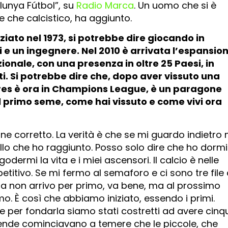
unya Fútbol”, su
Radio Marca
. Un uomo che si è
le che calcistico, ha aggiunto.
ziato nel 1973, si potrebbe dire giocando in
 e un ingegnere. Nel 2010 è arrivata l’espansio
zionale, con una presenza in oltre 25 Paesi, in
ti. Si potrebbe dire che, dopo aver vissuto una
ores è ora in Champions League, è un paragone
l primo seme, come hai vissuto e come vivi ora
one corretto. La verità è che se mi guardo indietro 
lo che ho raggiunto. Posso solo dire che ho dormi
ermi la vita e i miei ascensori. Il calcio è nelle
tivo. Se mi fermo al semaforo e ci sono tre file 
ta non arrivo per primo, va bene, ma al prossimo
o. È così che abbiamo iniziato, essendo i primi.
e per fondarla siamo stati costretti ad avere cinq
iende cominciavano a temere che le piccole, che