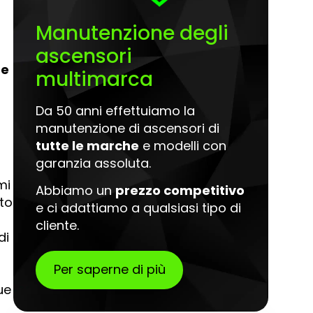
Manutenzione degli
ascensori
ne
multimarca
Da 50 anni effettuiamo la
manutenzione di ascensori di
tutte le marche
e modelli con
garanzia assoluta.
mi
Abbiamo un
prezzo competitivo
to
e ci adattiamo a qualsiasi tipo di
cliente.
di
Per saperne di più
ue