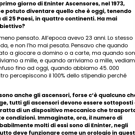
 primo giorno di Eninter Ascensores, nel 1973,
 potuto diventare quello che è oggi, tenendo
 di 25 Paesi, in quattro continenti. Ha mai
biettivo?
meno pensato. All’epoca avevo 23 anni. Lo stesso
nda, e non l’ho mai pesata. Pensavo che quando
niziato a giocare a domino o a carte, ma quando so
iviamo a mille, e quando arriviamo a mille, vedia
onfuso fino ad oggi, quando abbiamo 45. 000
altro percepiscono il 100% dello stipendio perché
 sono anche gli ascensori, forse c’è qualcuno ch
ge, tutti gli ascensori devono essere sottoposti
tratta di un dispositivo meccanico che trasport
e condizioni. Immaginate, ora, il numero di
bilmente molti di essi sono di Eninter, negli
Tutto deve funzionare come un orologio in ques