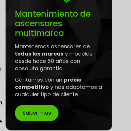
Mantenimiento de
ascensores
multimarca
Mantenemos ascensores de
todas las marcas
y modelos
desde hace 50 años con
absoluta garantía.
o
Contamos con un
precio
competitivo
y nos adaptamos a
cualquier tipo de cliente.
a
Saber más
e