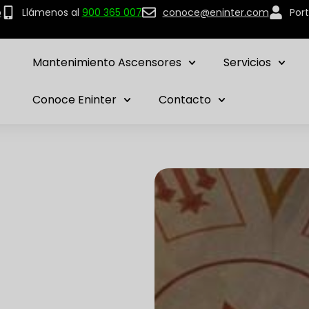
p
Llámenos al
900 365 007
conoce@eninter.com
Port
Mantenimiento Ascensores
Servicios
Conoce Eninter
Contacto