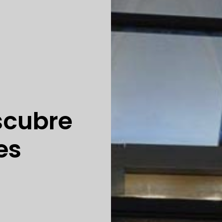
scubre
es