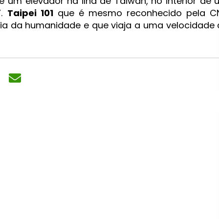
um elevador na ilha de Taiwan, no interior de 
”.
Taipei 101
que é mesmo reconhecido pela C
ia da humanidade e que viaja a uma velocidade 