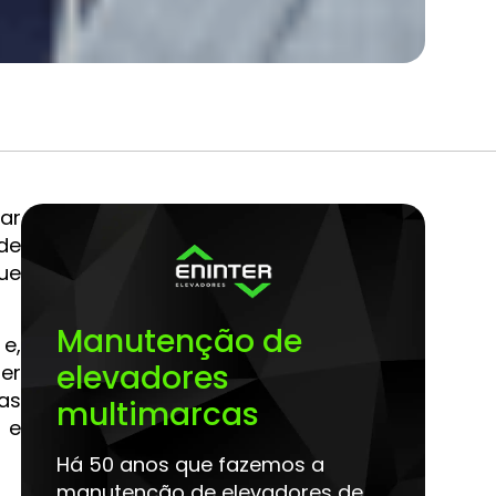
ar
de
ue
Manutenção de
 e,
elevadores
ser
as
multimarcas
 e
Há 50 anos que fazemos a
manutenção de elevadores de