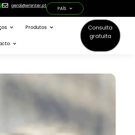
9
geral@eninter.pt
PAÍS
Consulta
ços
Produtos
gratuita
acto