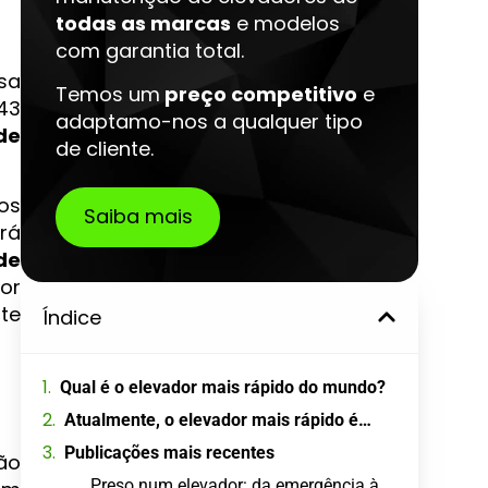
todas as marcas
e modelos
com garantia total.
sa
Temos um
preço competitivo
e
43
adaptamo-nos a qualquer tipo
de
de cliente.
os
Saiba mais
rá
de
or
ste
Índice
Qual é o elevador mais rápido do mundo?
Atualmente, o elevador mais rápido é…
Publicações mais recentes
ão
Preso num elevador: da emergência à